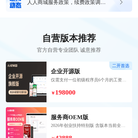
人人商城服务政策，续费政策调整
通知
自营版本推荐
官方自营专业团队 诚意推荐
二开首选
企业开源版
仅需支付一位初级程序员6个月的工资，
即可获得超过20位专业研发人员历时五
198000
年开发并持续维护的成熟系统。 帮助您
￥
和团队高效、稳定、低成本地展开个性
化二次开发业务。
服务商OEM版
2026年创业扶持特别版 含版本当前全部
110款插件，扶持期间加赠3年插件无忧
卡，赠送OEM权益助力服务商开启创业