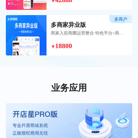
42888
￥
品牌打造之路。
多商户
多商家异业版
商家入驻商圈运营整合 特色平台+商户
入驻模式，为您的商业模式打开全新自
18800
营+联营本地化平台策略。
￥
业务应用