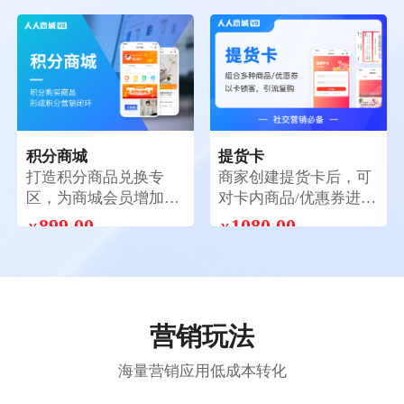
￥
￥
键结算下单，简化购物
种获卡方式，支持兑换
流程，快速完成购买。
码兑换；会员卡片样式
自定义
积分商城
提货卡
打造积分商品兑换专
商家创建提货卡后，可
区，为商城会员增加消
对卡内商品/优惠券进行
耗积分途径，形成积分
个性化组合搭配，消费
899.00
1080.00
￥
￥
营销闭环，提高客户粘
者购买激活提货卡后，
性
可按卡设置的提货方式
选择一次性提走全部商
品/分次提走全部商品/
任选其一提货
营销玩法
海量营销应用低成本转化