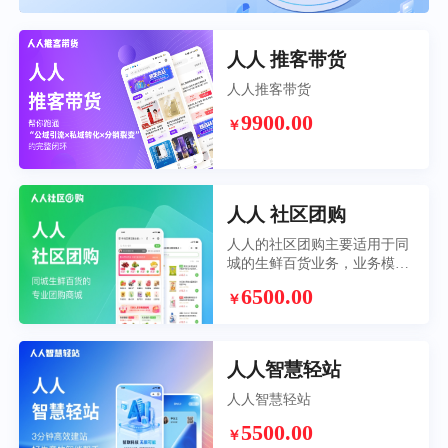
人人 推客带货
人人推客带货
9900.00
￥
人人 社区团购
人人的社区团购主要适用于同
城的生鲜百货业务，业务模式
是团长接单，平台配送，再搭
6500.00
￥
配上独有的拣货备货功能，帮
助社区团购业务真正落地
人人智慧轻站
人人智慧轻站
5500.00
￥