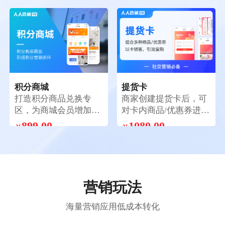
￥
￥
键结算下单，简化购物
种获卡方式，支持兑换
流程，快速完成购买。
码兑换；会员卡片样式
自定义
积分商城
提货卡
打造积分商品兑换专
商家创建提货卡后，可
区，为商城会员增加消
对卡内商品/优惠券进行
耗积分途径，形成积分
个性化组合搭配，消费
899.00
1080.00
￥
￥
营销闭环，提高客户粘
者购买激活提货卡后，
性
可按卡设置的提货方式
选择一次性提走全部商
品/分次提走全部商品/
任选其一提货
营销玩法
海量营销应用低成本转化