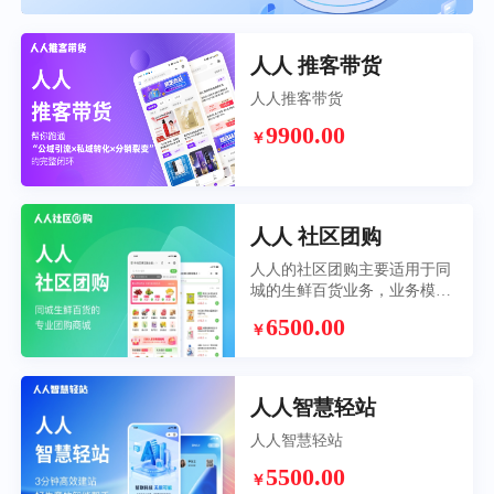
人人 推客带货
人人推客带货
9900.00
￥
人人 社区团购
人人的社区团购主要适用于同
城的生鲜百货业务，业务模式
是团长接单，平台配送，再搭
6500.00
￥
配上独有的拣货备货功能，帮
助社区团购业务真正落地
人人智慧轻站
人人智慧轻站
5500.00
￥