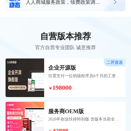
人人商城服务政策，续费政策调整
通知
自营版本推荐
官方自营专业团队 诚意推荐
二开首选
企业开源版
仅需支付一位初级程序员6个月的工资，
即可获得超过20位专业研发人员历时五
198000
年开发并持续维护的成熟系统。 帮助您
￥
和团队高效、稳定、低成本地展开个性
化二次开发业务。
服务商OEM版
2026年创业扶持特别版 含版本当前全部
110款插件，扶持期间加赠3年插件无忧
卡，赠送OEM权益助力服务商开启创业