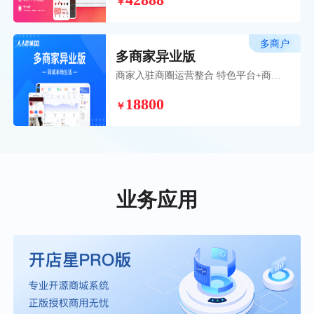
42888
￥
品牌打造之路。
多商户
多商家异业版
商家入驻商圈运营整合 特色平台+商户
入驻模式，为您的商业模式打开全新自
18800
营+联营本地化平台策略。
￥
业务应用