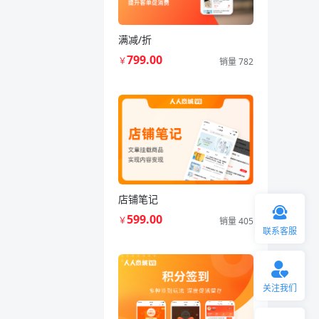
满减/折
799.00
￥
销量 782
店铺笔记
599.00
￥
销量 405
联系客服
关注我们