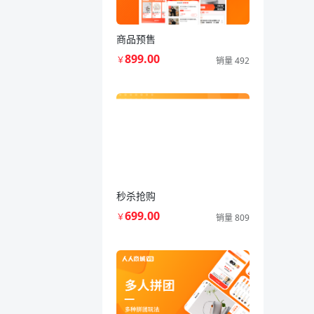
商品预售
899.00
￥
销量 492
秒杀抢购
699.00
￥
销量 809