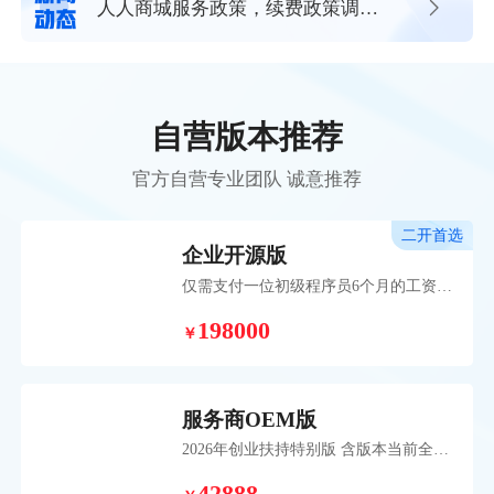
人人商城服务政策，续费政策调整
通知
自营版本推荐
官方自营专业团队 诚意推荐
二开首选
企业开源版
仅需支付一位初级程序员6个月的工资，
即可获得超过20位专业研发人员历时五
198000
年开发并持续维护的成熟系统。 帮助您
￥
和团队高效、稳定、低成本地展开个性
化二次开发业务。
服务商OEM版
2026年创业扶持特别版 含版本当前全部
110款插件，扶持期间加赠3年插件无忧
卡，赠送OEM权益助力服务商开启创业