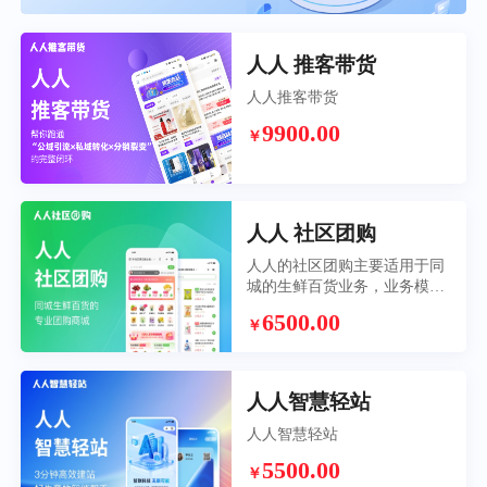
人人 推客带货
人人推客带货
9900.00
￥
人人 社区团购
人人的社区团购主要适用于同
城的生鲜百货业务，业务模式
是团长接单，平台配送，再搭
6500.00
￥
配上独有的拣货备货功能，帮
助社区团购业务真正落地
人人智慧轻站
人人智慧轻站
5500.00
￥