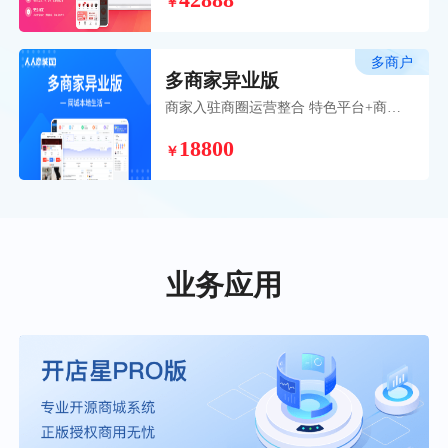
42888
￥
品牌打造之路。
多商户
多商家异业版
商家入驻商圈运营整合 特色平台+商户
入驻模式，为您的商业模式打开全新自
18800
营+联营本地化平台策略。
￥
业务应用