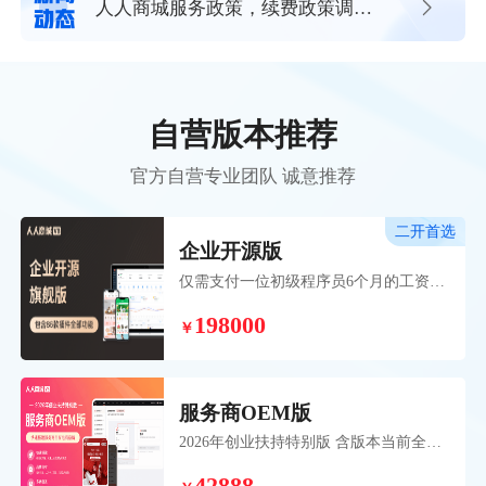
人人商城服务政策，续费政策调整
通知
自营版本推荐
官方自营专业团队 诚意推荐
二开首选
企业开源版
仅需支付一位初级程序员6个月的工资，
即可获得超过20位专业研发人员历时五
198000
年开发并持续维护的成熟系统。 帮助您
￥
和团队高效、稳定、低成本地展开个性
化二次开发业务。
服务商OEM版
2026年创业扶持特别版 含版本当前全部
110款插件，扶持期间加赠3年插件无忧
卡，赠送OEM权益助力服务商开启创业