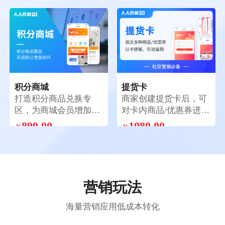
￥
￥
键结算下单，简化购物
种获卡方式，支持兑换
流程，快速完成购买。
码兑换；会员卡片样式
自定义
积分商城
提货卡
打造积分商品兑换专
商家创建提货卡后，可
区，为商城会员增加消
对卡内商品/优惠券进行
耗积分途径，形成积分
个性化组合搭配，消费
899.00
1080.00
￥
￥
营销闭环，提高客户粘
者购买激活提货卡后，
性
可按卡设置的提货方式
选择一次性提走全部商
品/分次提走全部商品/
任选其一提货
营销玩法
海量营销应用低成本转化